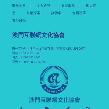
關於本會
本會會訊
要聞聚焦
網人網
事
前沿探索
媒體集
會員專區
友好鏈接
澳門互聯網文化協會
辦公室地址：澳門水坑尾街78號中建商業大廈八樓806室
電話：853-28813341
傳真：853-28813341
電郵：
info@maic.org.mo