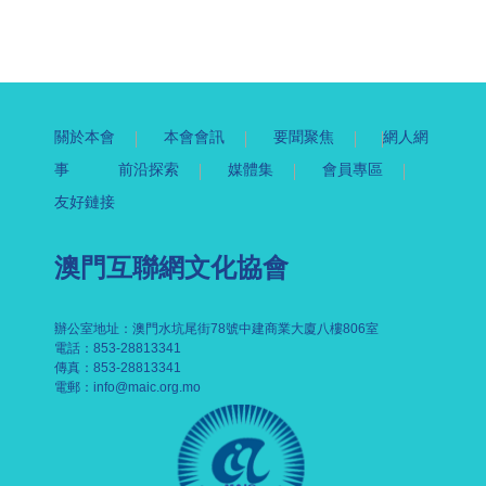
關於本會
本會會訊
要聞聚焦
網人網
事
前沿探索
媒體集
會員專區
友好鏈接
澳門互聯網文化協會
辦公室地址：澳門水坑尾街78號中建商業大廈八樓806室
電話：853-28813341
傳真：853-28813341
電郵：
info@maic.org.mo