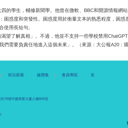
四的學生，輔修新聞學。他曾在微軟、BBC和開源情報網站Bel
I生成：困惑度和突發性。困惑度用於衡量文本的熟悉程度，困
混合使用長短句。
類渴望了解真相」。不過，他並不支持一些學校禁用ChatGPT
需要負責任地進入這個未來」。（來源：大公報A20：國際 20
前沿探索
媒體集
會員專區
友
街78號中建商業大廈八樓806室
o