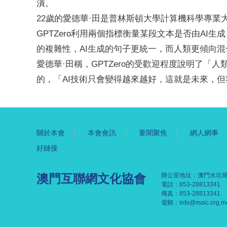
潰。
22歲的愛德華·田是普林斯頓大學計算機科學專業大
GPTZero利用兩個指標衡量某段文本是否由A
的複雜性，AI生成的句子更統一，而人類更傾向
愛德華·田稱，GPTZero的受歡迎程度說明了「人
的，「AI技術只會變得越來越好，這就是未來，但我們
關於本會
本會會訊
要聞聚焦
網人網事
好鏈接
澳門互聯網文化協會
辦公室地址：澳門水坑尾
電話：853-28813341
傳真：853-28813341
電郵：
info@maic.org.m