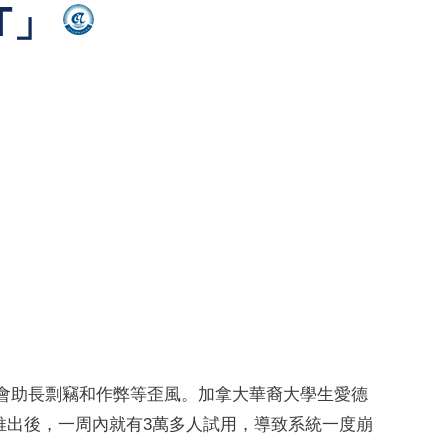
T」
擔心會助長剽竊和作弊等歪風。加拿大華裔大學生愛德
1月2日推出後，一周內就有3萬多人試用，導致系統一度崩