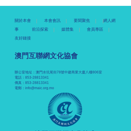
關於本會
本會會訊
要聞聚焦
網人網
事
前沿探索
媒體集
會員專區
友好鏈接
澳門互聯網文化協會
辦公室地址：澳門水坑尾街78號中建商業大廈八樓806室
電話：853-28813341
傳真：853-28813341
電郵：
info@maic.org.mo