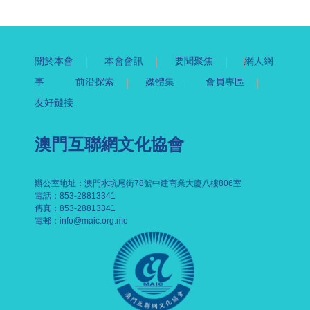
關於本會
本會會訊
要聞聚焦
網人網
事
前沿探索
媒體集
會員專區
友好鏈接
澳門互聯網文化協會
辦公室地址：澳門水坑尾街78號中建商業大廈八樓806室
電話：853-28813341
傳真：853-28813341
電郵：
info@maic.org.mo