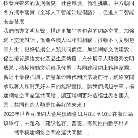
技發展帶來的規則衝突、社會風險、倫理挑戰。中方願同
各方攜手落實《全球人工智能治理倡議》，促進人工智能
安全發展。
我們
倡導
文明互鑒，構建更加平等包容的網絡空間。加強
網上交流對話，促進各國人民相知相親，推動不同文明包
容共生，更好弘揚全人類共同價值。加強網絡文明建設，
促進優質網絡文化產品生產傳播，充分展示人類優秀文明
成果，積極推動文明傳承發展，共同建設網上精神家園。
習近平最後強調，信息革命時代潮流浩蕩前行，網絡空間
承載著人類對美好未來的無限憧憬。讓我們攜起手來，構
建網絡空間命運共同體，讓互聯網更好造福世界各國人
民，共同創造人類更加美好的未來！
2023
年世界互聯網大會烏鎮峰會11月8日至10日在浙江烏
鎮舉行，主題為「建設包容、普惠、有韌性的數字世界
——攜手構建網絡空間命運共同體」。