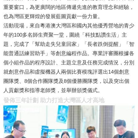
重要窗口，為更廣闊的地區傳遞先進的教育理念和經驗，
也為灣區更輝煌的發展藍圖貢獻一份力量。
活動現場，來自粵港澳大灣區和國內其他優秀營地的青少
年的100多名師生齊聚一堂，圍繞「科技點讚生活」主
題，完成了「幫助走失兒童回家」「長者跌倒提醒」「智
能普通話練習助手」等創意編程作品。專業評審團根據各
個小組作品的程序設計、主題立意及任務完成情況，分別
就創意作品和虛擬機器人兩個比賽模塊評選出14個創意
團隊獎、8個合作團隊獎及8個優勝團隊獎，以及突出個
人貢獻獎和指導老師獎，並舉辦頒獎儀式。
發佈三年計劃 助力打造大灣區人才高地