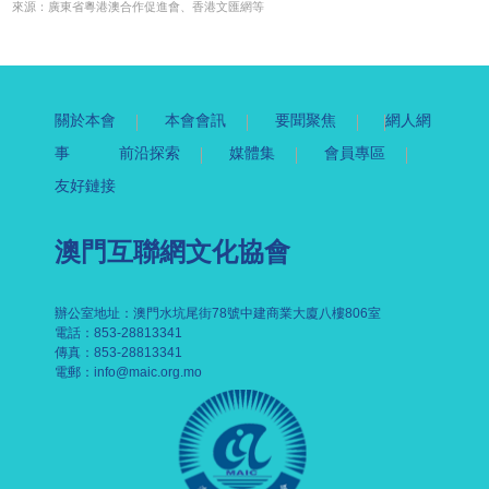
來源：
廣東省粵港澳合作促進會、
香港文匯網等
關於本會
本會會訊
要聞聚焦
網人網
事
前沿探索
媒體集
會員專區
友好鏈接
澳門互聯網文化協會
辦公室地址：澳門水坑尾街78號中建商業大廈八樓806室
電話：853-28813341
傳真：853-28813341
電郵：
info@maic.org.mo