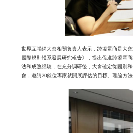
世界互聯網大會相關負責人表示，跨境電商是大會
國際規則體系發展研究報告》，提出促進跨境電商
法和成熟經驗，在充分調研後，大會確定從國別和
會，邀請20餘位專家就開展評估的目標、理論方