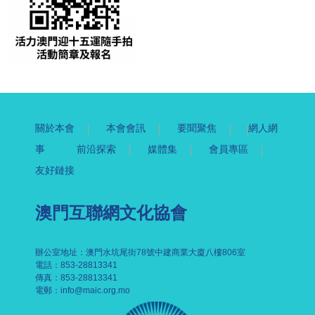
關於本會
本會會訊
要聞聚焦
網人網
事
前沿探索
媒體集
會員專區
友好鏈接
澳門互聯網文化協會
辦公室地址：澳門水坑尾街78號中建商業大廈八樓806室
電話：853-28813341
傳真：853-28813341
電郵：
info@maic.org.mo