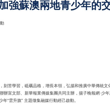
加強蘇澳兩地青少年的
啟動
，刻苦學習，砥礪品格，增長本領，弘揚和推廣中華傳統文
聯辦宣文部、新華報業傳媒集團共同主辦，揚子晚報網·少
澳青少年“雲升旗” 主題徵集融媒行動經己啟動。