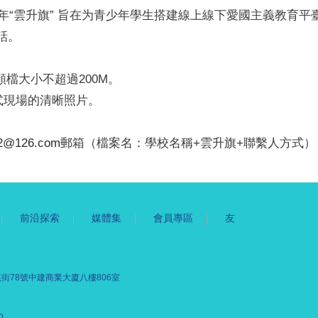
澳青少年“雲升旗” 旨在为青少年學生搭建線上線下愛國主義教
話。
頻檔大小不超過200M。
式現場的清晰照片。
22@126.com
郵箱（檔案名：學校名稱+雲升旗+聯繫人方式）
前沿探索
媒體集
會員專區
友
街78號中建商業大廈八樓806室
o