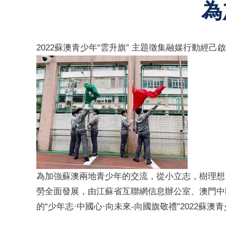
為
2022蘇澳青少年“雲升旗” 主題徵集融媒行動經己
為加強蘇澳兩地青少年的交流，從小立志，樹理想
勞全面發展，由江蘇省互聯網信息辦公室、澳門中
的“少年志·中國心·向未來-向國旗敬禮”2022蘇