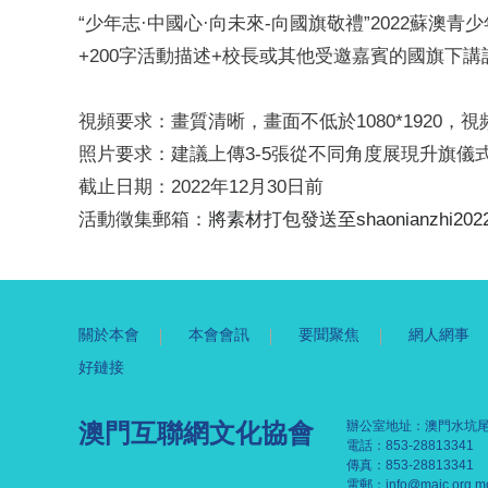
“少年志·中國心·向未來-向國旗敬禮”2022蘇
+200字活動描述+校長或其他受邀嘉賓的國旗下講
視頻要求：畫質清晰，畫面不低於1080*1920，視
照片要求：建議上傳3-5張從不同角度展現升旗儀
截止日期：2022年12月30日前
活動徵集郵箱：
將素材打包發送至
shaonianzhi20
關於本會
本會會訊
要聞聚焦
網人網事
好鏈接
澳門互聯網文化協會
辦公室地址：澳門水坑尾
電話：853-28813341
傳真：853-28813341
電郵：
info@maic.org.m