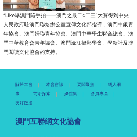
“Like
爆澳門隨手拍
——
澳門之最二○二三
”
大賽得到
中央
人民政府駐澳門聯絡辦公室宣傳文化部指導，
澳門中銀青
年協會
、
澳門婦聯青年協會
、澳門中華學生聯合總會、澳
門中華教育會青年協會、澳門濠江攝影學會、學新社及澳
門閱讀文化協會的支持。
關於本會
本會會訊
要聞聚焦
網人網
事
前沿探索
媒體集
會員專區
友好鏈接
澳門互聯網文化協會