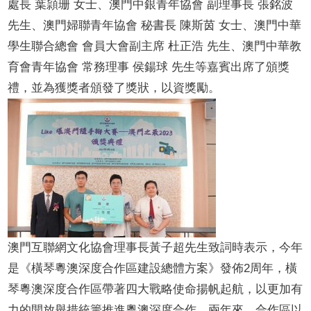
處長 葉頴珊 女士、澳門中銀青年協會 副理事長 張銘波
先生、澳門婦聯青年協會 秘書長 陳斯茵 女士、澳門中華
學生聯合總會 會員大會副主席 杜正浩 先生、澳門中華教
育會青年協會 常務理事 侯鍚球 先生等嘉賓出席了頒獎
禮，並為獲獎者頒發了獎狀，以資獎勵。
澳門互聯網文化協會理事長黃子超先生致詞時表示，今年
是
《橫琴粵澳深度合作區建設總體方案》發佈
2
周年，
橫
琴粵澳深度合作區帶著四大戰略使命揚帆起航，以更加有
力的開放舉措統籌推進粵澳深度合作。
兩年來，合作區以