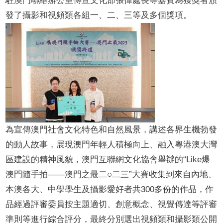
駐澳門聯絡辦公室傳宣文化部張偉處長等嘉賓為獲獎者頒
發了攝影和視頻類各組一、二、三等及多個獎項。
為宣傳澳門社會文化特色和自然風景，講述各界生機勃發
的動人故事，展現澳門年輕人積極向上、融入粵港澳大灣
區建設的精神風貌，澳門互聯網文化協會舉辦的
“Like
爆
澳門隨手拍
——
澳門之最二○二三
”
大賽收集到來自內地、
本澳各大、中學學生及攝影愛好者共
300
多份的作品，作
品經過評審委員
按主題適切、創意概念、視覺傳達等評審
準則等進行
綜合評分，最終分別選出視頻類和攝影類公開