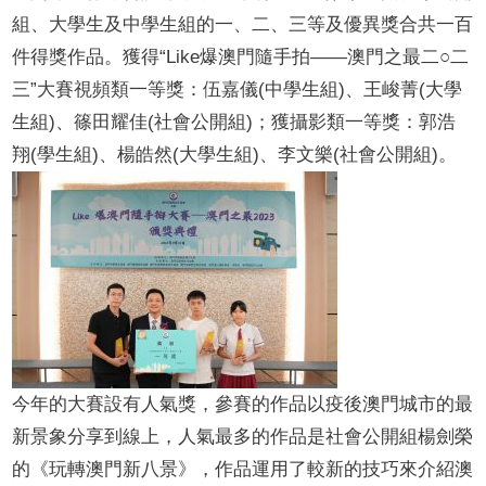
組、大學生及中學生組的一、二、三等及優異獎合共一百
件得獎作品。
獲得
“Like
爆澳門隨手拍
——
澳門之最二○二
三
”
大賽視頻類一等獎：
伍嘉儀
(
中學生組
)
、王峻菁
(
大學
生組
)
、篠田耀佳
(
社會公開組
)
；獲攝影類一等獎：郭浩
翔
(
學生組
)
、楊皓然
(
大學生組
)
、李文樂
(
社會公開組
)
。
今年的大賽設有人氣獎，參賽的作品以疫後澳門
城市的
最
新景象分享到線上，人氣最多的作品是社會公開組楊劍榮
的《玩轉澳門新八景》，作品運用了較新的技巧來介紹澳