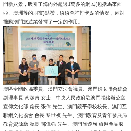
門新八景，吸引了海內外超過
1
萬多的網民
(
包括馬來西
亞、澳洲等的朋友
)
點讚，紛紛查詢打卡點的情況，這對
推動澳門旅遊業發揮了一定的作用。
澳區全國政協委員、
澳門立法會議員、澳門婦女聯合總會
副理事長 黃潔貞 女士、中央人民政府駐澳門聯絡辦公室
宣傳文化部 處長 張偉 先生、澳門鏡平學校校長、澳門互
聯網文化協會 會長 黎世祺 先生、澳門教育及青年發展局
教育資源廳 廳長 鄧偉強 先生、澳門旅遊局 旅遊產品處