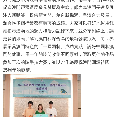
促進澳門經濟適度多元發展為主線，傾力為澳門長遠發展
注入新動能、提供新空間、創造新機遇。
粵澳合力發展，
深合區多個行業都有顯著的成績。
大家可以好好地運
用鏡
頭把
琴澳兩地
的魅力和活力記錄下來，並分享到
線上，讓
更多的網民了解到澳門和深合區的最新發展狀況，
向世界
展示具澳門特色的「一國兩制」成功實踐，說好中國和澳
門的故事
。
用一年的時間收集不同素材，選取更佳的作品
參加下次的隨手拍大賽，並以此作為慶祝澳門回歸祖國
25
周年的獻禮。