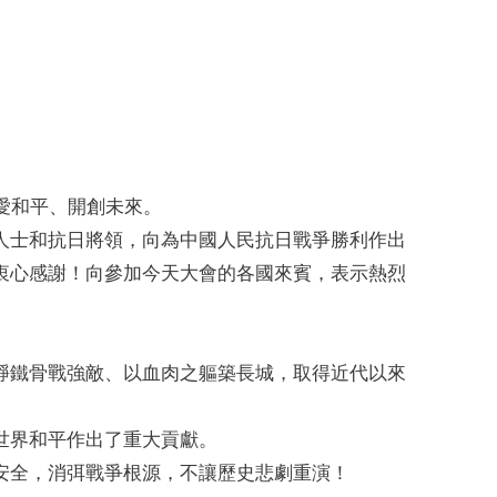
愛和平、開創未來。
人士和抗日將領，向為中國人民抗日戰爭勝利作出
衷心感謝！向參加今天大會的各國來賓，表示熱烈
錚鐵骨戰強敵、以血肉之軀築長城，取得近代以來
世界和平作出了重大貢獻。
安全，消弭戰爭根源，不讓歷史悲劇重演！