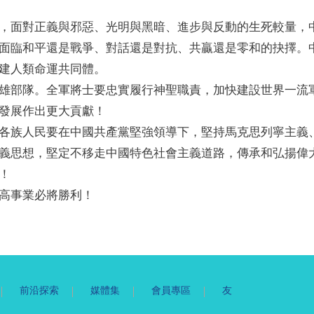
，面對正義與邪惡、光明與黑暗、進步與反動的生死較量，
面臨和平還是戰爭、對話還是對抗、共贏還是零和的抉擇。
建人類命運共同體。
雄部隊。全軍將士要忠實履行神聖職責，加快建設世界一流
發展作出更大貢獻！
各族人民要在中國共產黨堅強領導下，堅持馬克思列寧主義
義思想，堅定不移走中國特色社會主義道路，傳承和弘揚偉
！
高事業必將勝利！
前沿探索
媒體集
會員專區
友