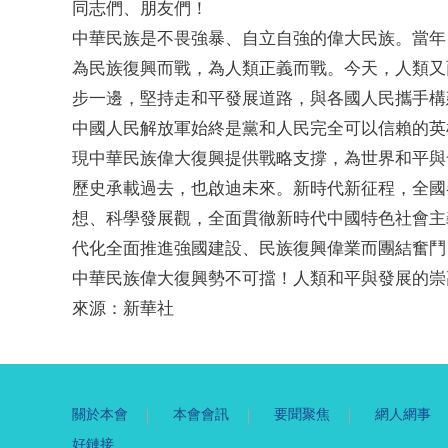
同志們、朋友們！
中華民族是不畏強暴、自立自強的偉大民族。當年
為民族復興而戰，為人類正義而戰。今天，人類又
步一邊，堅持走和平發展道路，與各國人民攜手構
中國人民解放軍始終是黨和人民完全可以信賴的英
現中華民族偉大復興提供戰略支撐，為世界和平與
歷史承載過去，也啟迪未來。新時代新征程，全國
想、科學發展觀，全面貫徹新時代中國特色社會主
代化全面推進強國建設、民族復興偉業而團結奮鬥
中華民族偉大復興勢不可擋！人類和平與發展的崇
來源：新華社
關於本會
本會會訊
要聞聚焦
網人網事
好鏈接