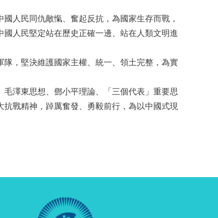
中國人民同仇敵愾、奮起反抗，為國家生存而戰，
中國人民堅定站在歷史正確一邊、站在人類文明進
軍隊，堅決維護國家主權、統一、領土完整，為實
、毛澤東思想、鄧小平理論、「三個代表」重要思
大抗戰精神，踔厲奮發、勇毅前行，為以中國式現