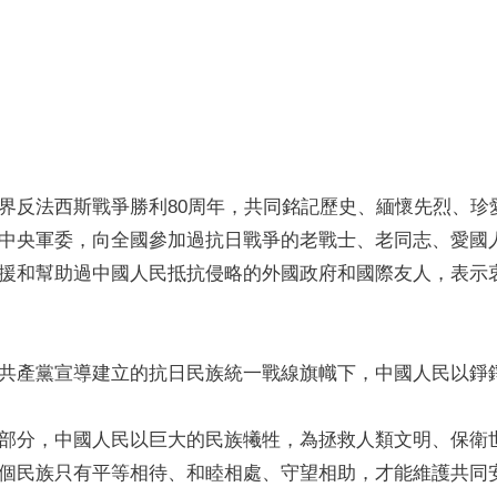
界反法西斯戰爭勝利80周年，共同銘記歷史、緬懷先烈、珍
中央軍委，向全國參加過抗日戰爭的老戰士、老同志、愛國
援和幫助過中國人民抵抗侵略的外國政府和國際友人，表示
共產黨宣導建立的抗日民族統一戰線旗幟下，中國人民以錚
部分，中國人民以巨大的民族犧牲，為拯救人類文明、保衛
個民族只有平等相待、和睦相處、守望相助，才能維護共同